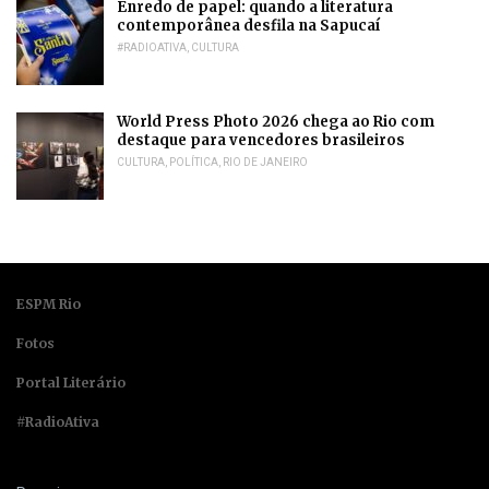
Enredo de papel: quando a literatura
contemporânea desfila na Sapucaí
#RADIOATIVA
,
CULTURA
World Press Photo 2026 chega ao Rio com
destaque para vencedores brasileiros
CULTURA
,
POLÍTICA
,
RIO DE JANEIRO
ESPM Rio
Fotos
Portal Literário
#RadioAtiva