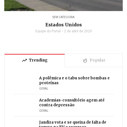
SEM CATEGORIA
Estados Unidos
Equipe do Portal
2 de abril de 2020
trending_up
whatshot
Trending
Popular
A polêmica e o tabu sobre bombas e
proteínas
GERAL
Academias-consultório agem até
contra depressão
GERAL
Jandira vota e se queixa de falta de