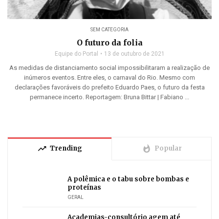
SEM CATEGORIA
O futuro da folia
Equipe do Portal
13 de outubro de 2021
As medidas de distanciamento social impossibilitaram a realização de
inúmeros eventos. Entre eles, o carnaval do Rio. Mesmo com
declarações favoráveis do prefeito Eduardo Paes, o futuro da festa
permanece incerto. Reportagem: Bruna Bittar | Fabiano ...
trending_up
whatshot
Trending
Popular
A polêmica e o tabu sobre bombas e
proteínas
GERAL
Academias-consultório agem até