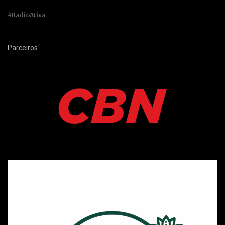
#RadioAtiva
Parceiros