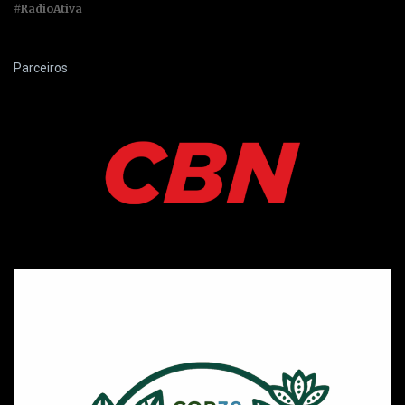
#RadioAtiva
Parceiros