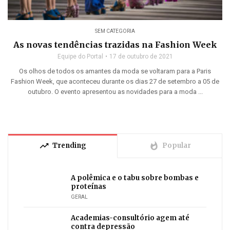
SEM CATEGORIA
As novas tendências trazidas na Fashion Week
Equipe do Portal
17 de outubro de 2021
Os olhos de todos os amantes da moda se voltaram para a Paris
Fashion Week, que aconteceu durante os dias 27 de setembro a 05 de
outubro. O evento apresentou as novidades para a moda ...
trending_up
whatshot
Trending
Popular
A polêmica e o tabu sobre bombas e
proteínas
GERAL
Academias-consultório agem até
contra depressão