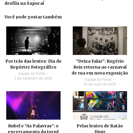
desfila na Sapucaí
Você pode gostar também
Por trás das lentes: Dia do
“Deixa Falar”: Rogério
Repórter Fotográfico
Reis retorna ao carnaval
de rua em nova exposição
Equipe do Portal
2 de setembro de 2025
Equipe do Portal
30 de maio de 2025
Rubel e “As Palavras”: o
Pelas lentes de Ratão
encerramento da turnê
Diniz