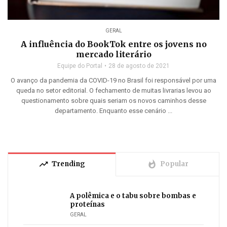
GERAL
A influência do BookTok entre os jovens no
mercado literário
Equipe do Portal
28 de agosto de 2021
O avanço da pandemia da COVID-19 no Brasil foi responsável por uma
queda no setor editorial. O fechamento de muitas livrarias levou ao
questionamento sobre quais seriam os novos caminhos desse
departamento. Enquanto esse cenário ...
trending_up
whatshot
Trending
Popular
A polêmica e o tabu sobre bombas e
proteínas
GERAL