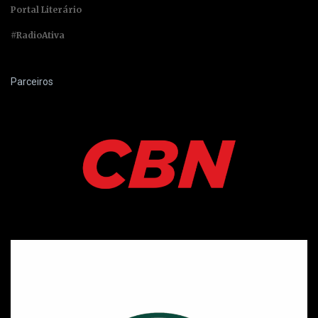
Portal Literário
#RadioAtiva
Parceiros