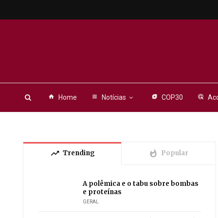
home
Home
view_headline
Notícias
energy_savings_leaf
COP30
ads_click
Aco
trending_up
whatshot
Trending
Popular
A polêmica e o tabu sobre bombas
e proteínas
GERAL