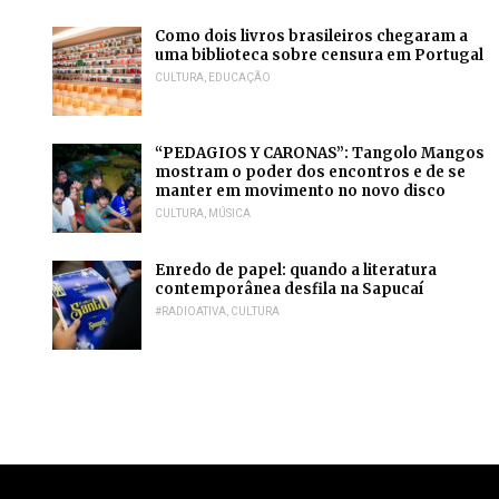
Como dois livros brasileiros chegaram a
uma biblioteca sobre censura em Portugal
CULTURA
,
EDUCAÇÃO
“PEDAGIOS Y CARONAS”: Tangolo Mangos
mostram o poder dos encontros e de se
manter em movimento no novo disco
CULTURA
,
MÚSICA
Enredo de papel: quando a literatura
contemporânea desfila na Sapucaí
#RADIOATIVA
,
CULTURA