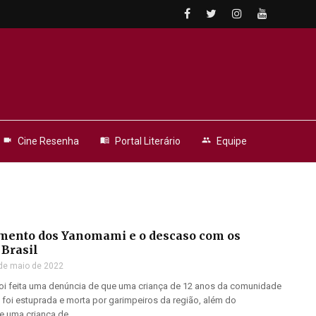
videocam
Cine Resenha
menu_book
Portal Literário
people
Equipe
mento dos Yanomami e o descaso com os
 Brasil
de maio de 2022
 foi feita uma denúncia de que uma criança de 12 anos da comunidade
foi estuprada e morta por garimpeiros da região, além do
 uma criança de ...