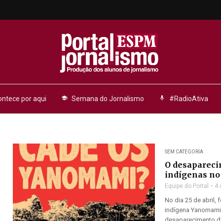
ntece por aqui
school
Semana do Jornalismo
mic
#RadioAtiva
SEM CATEGORIA
O desapareci
indígenas no
Equipe do Portal
4 
No dia 25 de abril,
indígena Yanomami 
desaparecimento de