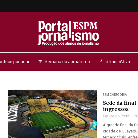
ntece por aqui
school
Semana do Jornalismo
mic
#RadioAtiva
SEM CATEGORIA
Sede da final
ingressos
Equipe do Portal
28
A grande final da 
cidade de Guayaquil
terceiro título, enfr