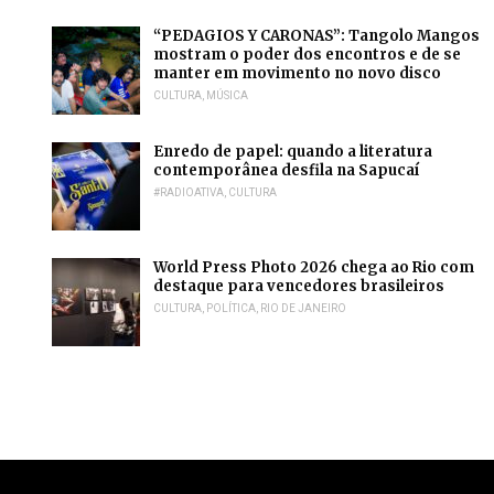
“PEDAGIOS Y CARONAS”: Tangolo Mangos
mostram o poder dos encontros e de se
manter em movimento no novo disco
CULTURA
,
MÚSICA
Enredo de papel: quando a literatura
contemporânea desfila na Sapucaí
#RADIOATIVA
,
CULTURA
World Press Photo 2026 chega ao Rio com
destaque para vencedores brasileiros
CULTURA
,
POLÍTICA
,
RIO DE JANEIRO