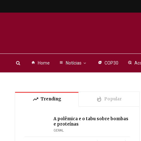
home
Home
view_headline
Notícias
energy_savings_leaf
COP30
ads_click
Aco
trending_up
whatshot
Trending
Popular
A polêmica e o tabu sobre bombas
e proteínas
GERAL