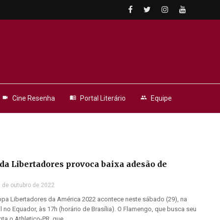
videocam
Cine Resenha
menu_book
Portal Literário
people
Equipe
 da Libertadores provoca baixa adesão de
 de outubro de 2022
Copa Libertadores da América 2022 acontece neste sábado (29), na
 no Equador, às 17h (horário de Brasília). O Flamengo, que busca seu
enta o Athletico-PR, que ...