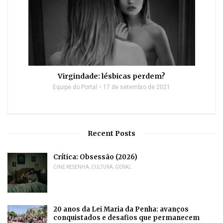
Virgindade: lésbicas perdem?
Equipe do Portal
17 de setembro de 2021
Recent Posts
Crítica: Obsessão (2026)
CINE RESENHA
,
CULTURA
,
GERAL
20 anos da Lei Maria da Penha: avanços
conquistados e desafios que permanecem