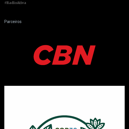
#RadioAtiva
Parceiros