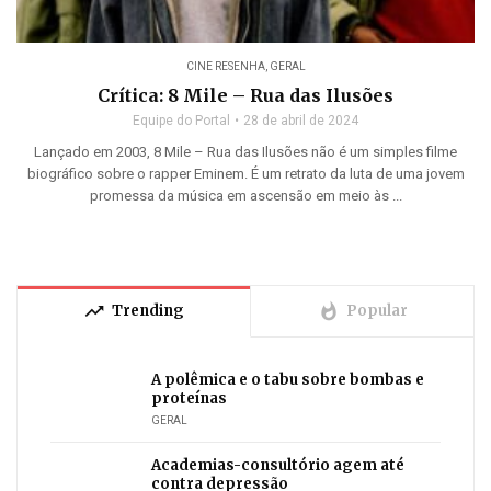
CINE RESENHA
,
GERAL
Crítica: 8 Mile – Rua das Ilusões
Equipe do Portal
28 de abril de 2024
Lançado em 2003, 8 Mile – Rua das Ilusões não é um simples filme
biográfico sobre o rapper Eminem. É um retrato da luta de uma jovem
promessa da música em ascensão em meio às ...
trending_up
whatshot
Trending
Popular
A polêmica e o tabu sobre bombas e
proteínas
GERAL
Academias-consultório agem até
contra depressão