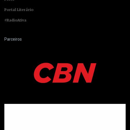
Portal Literário
#RadioAtiva
Parceiros