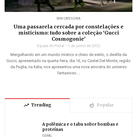
SEM CATEGORIA
Uma passarela cercada por constelações e
misticismo: tudo sobre a coleção ‘Gucci
Cosmogonie’
Equipe do Portal
1 de junho de 2022
Mergulhando em um mundo místico e cheio de estilo, o desfile da
Gucci, apresentado na quarta-feira, dia 16, no Castel Del Monte, região
da Puglia, na Itália, nos apresentou uma nova amostra do universo
fantasioso ...
trending_up
whatshot
Trending
Popular
A polêmica e o tabu sobre bombas e
proteínas
GERAL