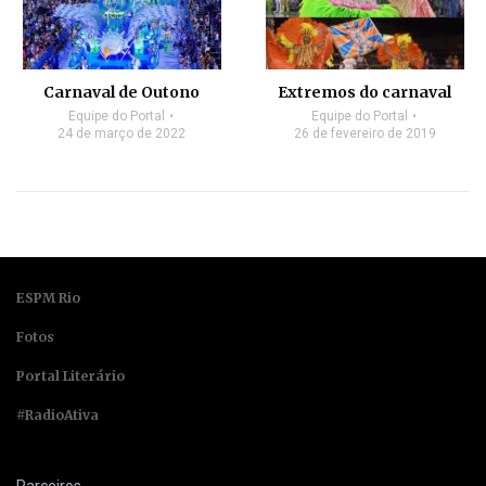
Carnaval de Outono
Extremos do carnaval
Equipe do Portal
Equipe do Portal
24 de março de 2022
26 de fevereiro de 2019
ESPM Rio
Fotos
Portal Literário
#RadioAtiva