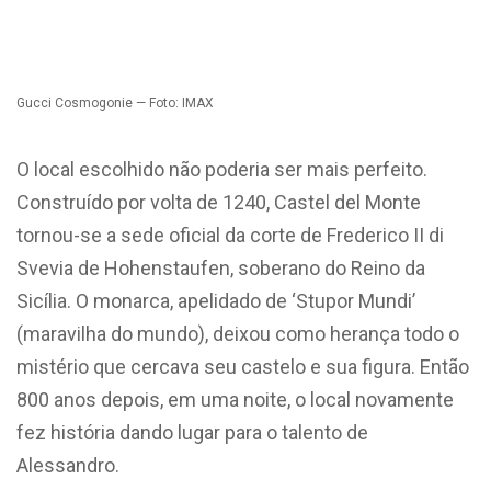
⠀⠀⠀⠀
⠀⠀⠀⠀⠀⠀⠀⠀
⠀⠀⠀⠀⠀⠀⠀⠀
⠀⠀⠀⠀⠀⠀⠀⠀
⠀⠀⠀
Gucci Cosmogonie — Foto: IMAX
O local escolhido não poderia ser mais perfeito.
Construído por volta de 1240, Castel del Monte
tornou-se a sede oficial da corte de Frederico II di
Svevia de Hohenstaufen, soberano do Reino da
Sicília. O monarca, apelidado de ‘Stupor Mundi’
(maravilha do mundo), deixou como herança todo o
mistério que cercava seu castelo e sua figura. Então
800 anos depois, em uma noite, o local novamente
fez história dando lugar para o talento de
Alessandro.