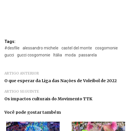
Tags:
#desfile
alessandro michele
castel del monte
cosgomonie
gucci
gucci cosgomonie
Itália
moda
passarela
ARTIGO ANTERIOR
O que esperar da Liga das Nações de Voleibol de 2022
ARTIGO SEGUINTE
Os impactos culturais do Movimento TTK
Você pode gostar também