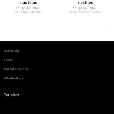
nas telas
desfiles
Equipe do Portal
Equipe do Portal
20 de maio de 2025
24 de fevereiro de 2025
ESPM Rio
Fotos
Portal Literário
#RadioAtiva
Parceiros