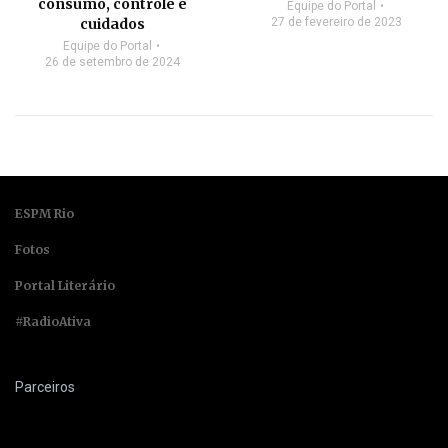
consumo, controle e
Equipe do Portal
cuidados
27 de fevereiro de 2023
Equipe do Portal
26 de setembro de 2024
ESPM Rio
Fotos
Portal Literário
#RadioAtiva
Parceiros