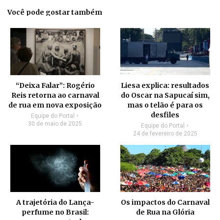
Você pode gostar também
“Deixa Falar”: Rogério
Liesa explica: resultados
Reis retorna ao carnaval
do Oscar na Sapucaí sim,
de rua em nova exposição
mas o telão é para os
desfiles
Equipe do Portal
30 de maio de 2025
Equipe do Portal
24 de fevereiro de 2025
A trajetória do Lança-
Os impactos do Carnaval
perfume no Brasil:
de Rua na Glória