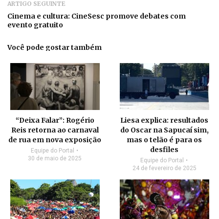
ARTIGO SEGUINTE
Cinema e cultura: CineSesc promove debates com
evento gratuito
Você pode gostar também
“Deixa Falar”: Rogério
Liesa explica: resultados
Reis retorna ao carnaval
do Oscar na Sapucaí sim,
de rua em nova exposição
mas o telão é para os
desfiles
Equipe do Portal
30 de maio de 2025
Equipe do Portal
24 de fevereiro de 2025