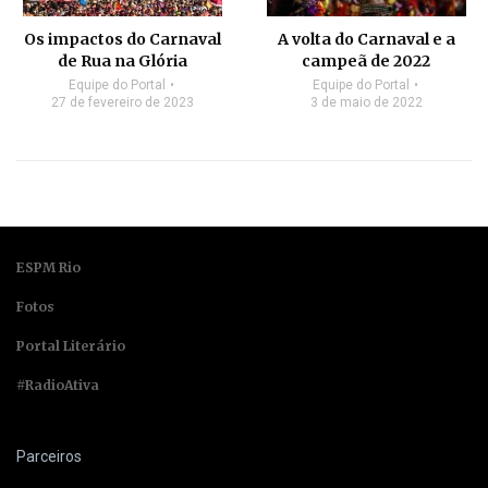
Os impactos do Carnaval
A volta do Carnaval e a
de Rua na Glória
campeã de 2022
Equipe do Portal
Equipe do Portal
27 de fevereiro de 2023
3 de maio de 2022
ESPM Rio
Fotos
Portal Literário
#RadioAtiva
Parceiros