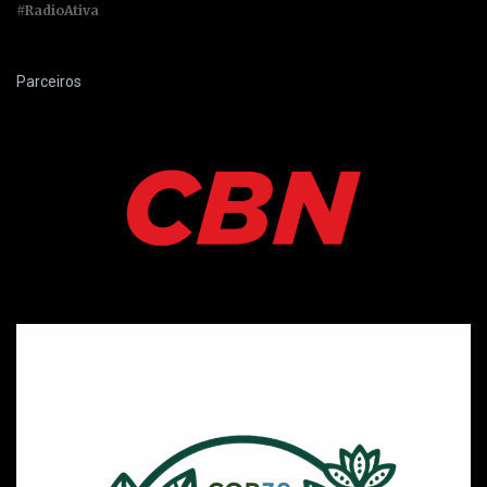
#RadioAtiva
Parceiros