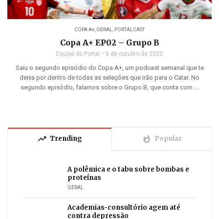
COPA A+
,
GERAL
,
PORTALCAST
Copa A+ EP02 – Grupo B
Equipe do Portal
5 de outubro de 2022
Saiu o segundo episódio do Copa A+, um podcast semanal que te
deixa por dentro de todas as seleções que irão para o Catar. No
segundo episódio, falamos sobre o Grupo B, que conta com ...
trending_up
whatshot
Trending
Popular
A polêmica e o tabu sobre bombas e
proteínas
GERAL
Academias-consultório agem até
contra depressão