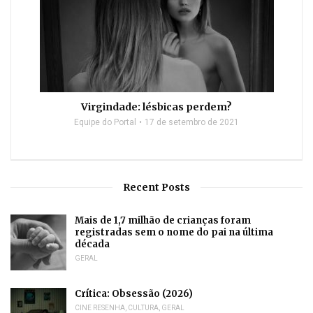
Virgindade: lésbicas perdem?
Equipe do Portal
17 de setembro de 2021
Recent Posts
Mais de 1,7 milhão de crianças foram
registradas sem o nome do pai na última
década
GERAL
Crítica: Obsessão (2026)
CINE RESENHA
,
CULTURA
,
GERAL