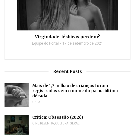
Virgindade: lésbicas perdem?
Equipe do Portal
17 de setembro de 2021
Recent Posts
Mais de 1,7 milhão de crianças foram
registradas sem o nome do pai na última
década
GERAL
Crítica: Obsessão (2026)
CINE RESENHA
,
CULTURA
,
GERAL