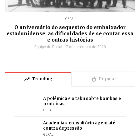
GERAL
O aniversário do sequestro do embaixador
estadunidense: as dificuldades de se contar essa
e outras histórias
Equipe do Portal
7 de setembro de 2020
trending_up
whatshot
Trending
Popular
A polêmica e o tabu sobre bombas e
proteínas
GERAL
Academias-consultório agem até
contra depressão
GERAL