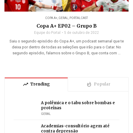
COPA A+
,
GERAL
,
PORTALCAST
Copa A+ EP02 – Grupo B
Equipe do Portal
5 de outubro de 2022
Saiu o segundo episódio do Copa A+, um podcast semanal que te
deixa por dentro de todas as seleções que irão para o Catar. No
segundo episódio, falamos sobre o Grupo B, que conta com ...
trending_up
whatshot
Trending
Popular
A polêmica e o tabu sobre bombas e
proteínas
GERAL
Academias-consultório agem até
contra depressão