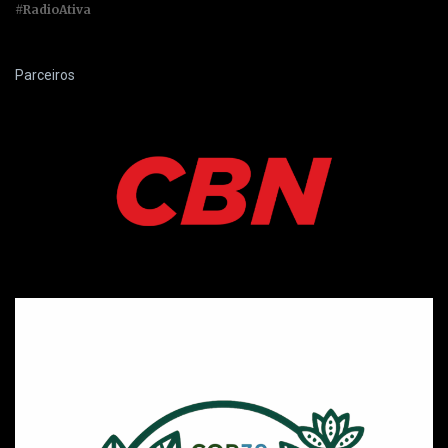
#RadioAtiva
Parceiros