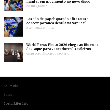
manter em movimento no novo disco
CULTURA
,
MÚSICA
Enredo de papel: quando a literatura
contemporânea desfila na Sapucaí
#RADIOATIVA
,
CULTURA
World Press Photo 2026 chega ao Rio com
destaque para vencedores brasileiros
CULTURA
,
POLÍTICA
,
RIO DE JANEIRO
ESPM Rio
Fotos
Portal Literário