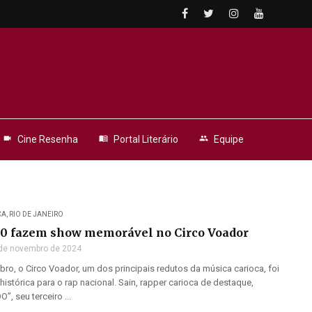
videocam
Cine Resenha
menu_book
Portal Literário
people
Equipe
CA
,
RIO DE JANEIRO
90 fazem show memorável no Circo Voador
de novembro de 2024
ro, o Circo Voador, um dos principais redutos da música carioca, foi
histórica para o rap nacional. Sain, rapper carioca de destaque,
, seu terceiro ...