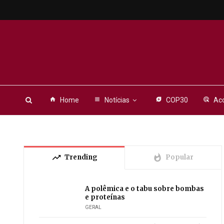
home
Home
view_headline
Notícias
energy_savings_leaf
COP30
ads_click
Aco
trending_up
whatshot
Trending
Popular
A polêmica e o tabu sobre bombas
e proteínas
GERAL