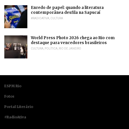
Enredo de papel: quando a literatura
contemporânea desfila na Sapucaí
#RADIOATIVA
,
CULTURA
World Press Photo 2026 chega ao Rio com
destaque para vencedores brasileiros
CULTURA
,
POLÍTICA
,
RIO DE JANEIRO
ESPM Rio
Fotos
Portal Literário
#RadioAtiva