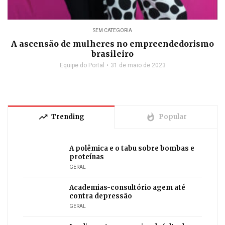
SEM CATEGORIA
A ascensão de mulheres no empreendedorismo
brasileiro
Equipe do Portal
31 de maio de 2023
trending_up
whatshot
Trending
Popular
A polêmica e o tabu sobre bombas e
proteínas
GERAL
Academias-consultório agem até
contra depressão
GERAL