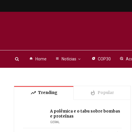
home
Home
view_headline
Notícias
energy_savings_leaf
COP30
ads_click
Aco
trending_up
whatshot
Trending
Popular
A polêmica e o tabu sobre bombas
e proteínas
GERAL