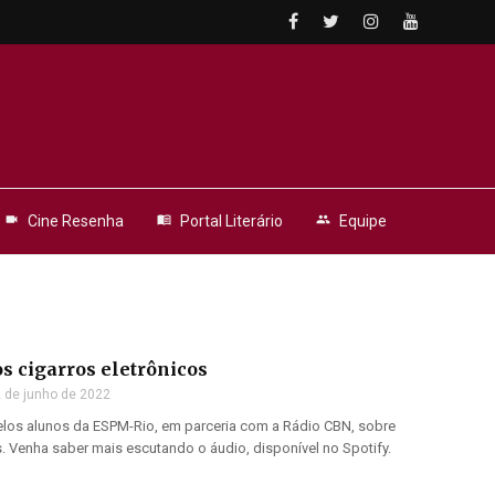
videocam
Cine Resenha
menu_book
Portal Literário
people
Equipe
s cigarros eletrônicos
 de junho de 2022
pelos alunos da ESPM-Rio, em parceria com a Rádio CBN, sobre
s. Venha saber mais escutando o áudio, disponível no Spotify.