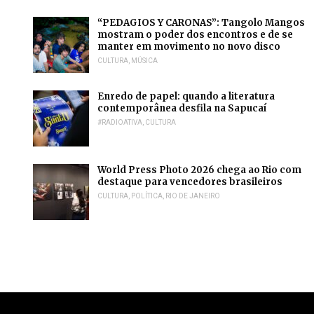
“PEDAGIOS Y CARONAS”: Tangolo Mangos
mostram o poder dos encontros e de se
manter em movimento no novo disco
CULTURA
,
MÚSICA
Enredo de papel: quando a literatura
contemporânea desfila na Sapucaí
#RADIOATIVA
,
CULTURA
World Press Photo 2026 chega ao Rio com
destaque para vencedores brasileiros
CULTURA
,
POLÍTICA
,
RIO DE JANEIRO