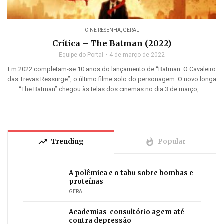
CINE RESENHA
,
GERAL
Crítica – The Batman (2022)
Equipe do Portal
4 de março de 2022
Em 2022 completam-se 10 anos do lançamento de “Batman: O Cavaleiro
das Trevas Ressurge”, o último filme solo do personagem. O novo longa
“The Batman” chegou às telas dos cinemas no dia 3 de março, ...
trending_up
whatshot
Trending
Popular
A polêmica e o tabu sobre bombas e
proteínas
GERAL
Academias-consultório agem até
contra depressão