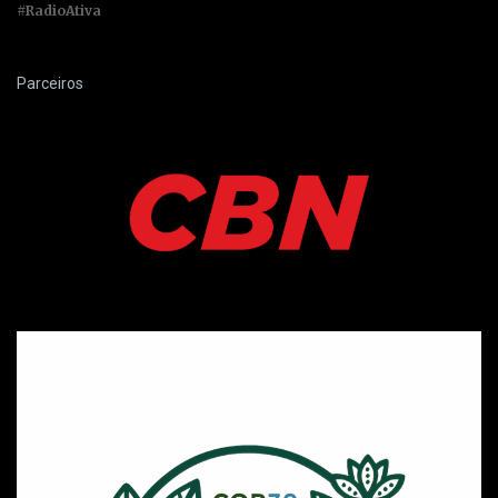
#RadioAtiva
Parceiros