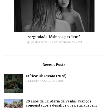
Virgindade: lésbicas perdem?
Equipe do Portal
17 de setembro de 2021
Recent Posts
Crítica: Obsessão (2026)
CINE RESENHA
,
CULTURA
,
GERAL
20 anos da Lei Maria da Penha: avanços
conquistados e desafios que permanecem