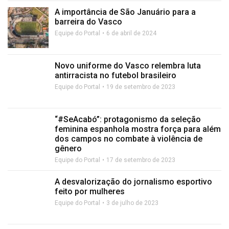
A importância de São Januário para a
barreira do Vasco
Equipe do Portal
6 de abril de 2024
Novo uniforme do Vasco relembra luta
antirracista no futebol brasileiro
Equipe do Portal
19 de setembro de 2023
“#SeAcabó”: protagonismo da seleção
feminina espanhola mostra força para além
dos campos no combate à violência de
gênero
Equipe do Portal
17 de setembro de 2023
A desvalorização do jornalismo esportivo
feito por mulheres
Equipe do Portal
3 de julho de 2023