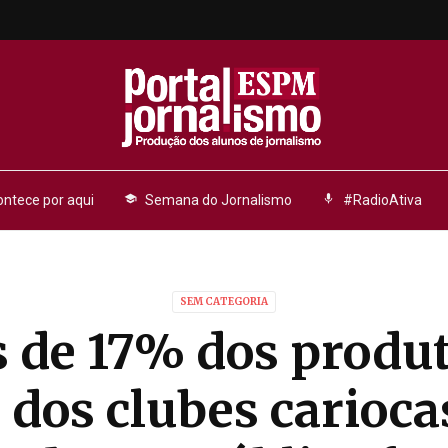
ntece por aqui
school
Semana do Jornalismo
mic
#RadioAtiva
SEM CATEGORIA
 de 17% dos produt
s dos clubes carioca