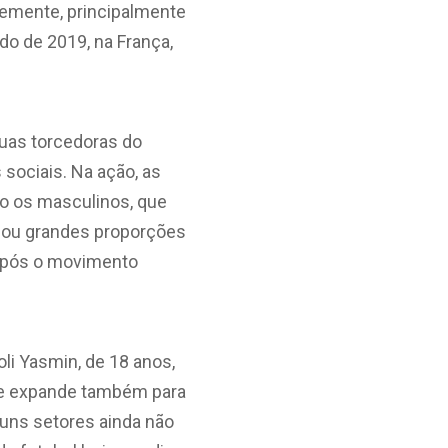
temente, principalmente
o de 2019, na França,
duas torcedoras do
sociais. Na ação, as
o os masculinos, que
nhou grandes proporções
 após o movimento
li Yasmin, de 18 anos,
 se expande também para
guns setores ainda não