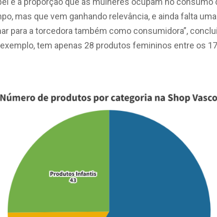
el e a proporção que as mulheres ocupam no consumo do
mpo, mas que vem ganhando relevância, e ainda falta um
har para a torcedora também como consumidora”, conclui 
por exemplo, tem apenas 28 produtos femininos entre os 1