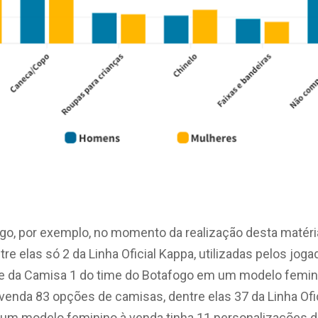
ogo, por exemplo, no momento da realização desta matéri
re elas só 2 da Linha Oficial Kappa, utilizadas pelos jog
ade da Camisa 1 do time do Botafogo em um modelo femi
venda 83 opções de camisas, dentre elas 37 da Linha Of
 um modelo feminino à venda tinha 11 personalizações d