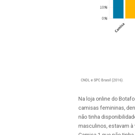
CNDL e SPC Brasil (2016).
Na loja online do Botaf
camisas femininas, dent
não tinha disponibilid
masculinos, estavam à 
Camisa 1 que não tinha