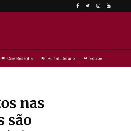
videocam
Cine Resenha
menu_book
Portal Literário
people
Equipe
os nas
s são