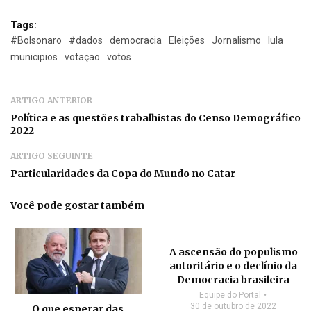
Tags:
#Bolsonaro
#dados
democracia
Eleições
Jornalismo
lula
municipios
votaçao
votos
ARTIGO ANTERIOR
Política e as questões trabalhistas do Censo Demográfico
2022
ARTIGO SEGUINTE
Particularidades da Copa do Mundo no Catar
Você pode gostar também
A ascensão do populismo
autoritário e o declínio da
Democracia brasileira
Equipe do Portal
30 de outubro de 2022
O que esperar das