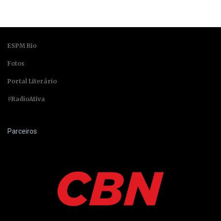
ESPM Rio
Fotos
Portal Literário
#RadioAtiva
Parceiros