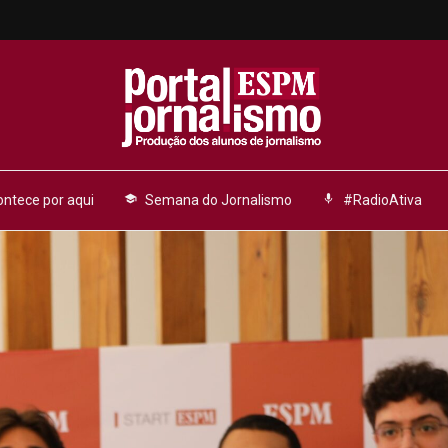
ntece por aqui
school
Semana do Jornalismo
mic
#RadioAtiva