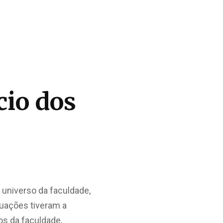
cio dos
 universo da faculdade,
duações tiveram a
os da faculdade,