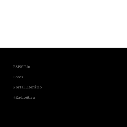
ESPM Rio
Fotos
Portal Literário
#RadioAtiva