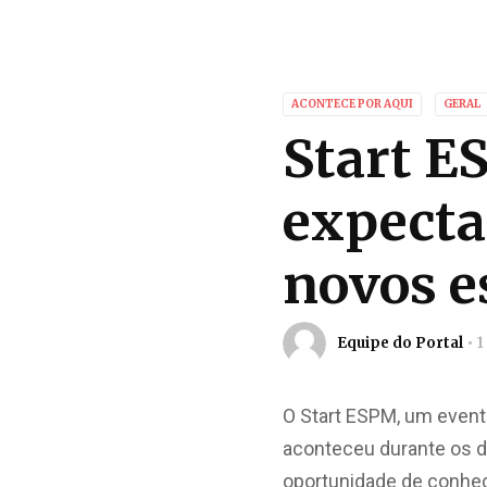
ACONTECE POR AQUI
GERAL
Start E
expecta
novos e
Equipe do Portal
1
O Start ESPM, um event
aconteceu durante os d
oportunidade de conhec