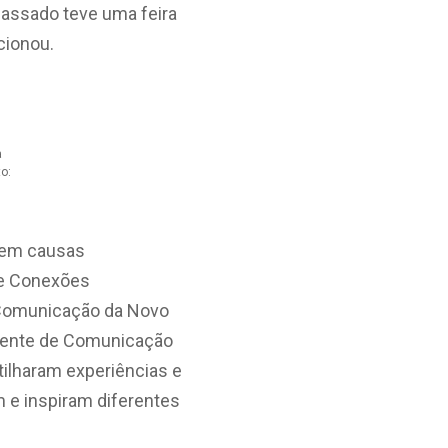
passado teve uma feira
cionou.
a
o:
 em causas
de Conexões
e Comunicação da Novo
gerente de Comunicação
tilharam experiências e
m e inspiram diferentes