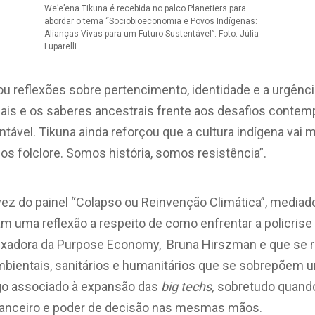
We’e’ena Tikuna é recebida no palco Planetiers para
abordar o tema “Sociobioeconomia e Povos Indígenas:
Alianças Vivas para um Futuro Sustentável”. Foto: Júlia
Luparelli
ou reflexões sobre pertencimento, identidade e a urgênci
nais e os saberes ancestrais frente aos desafios cont
tável. Tikuna ainda reforçou que a cultura indígena vai 
s folclore. Somos história, somos resistência”.
vez do painel “Colapso ou Reinvenção Climática”, mediado
m uma reflexão a respeito de como enfrentar a policrise 
xadora da Purpose Economy, Bruna Hirszman e que se 
bientais, sanitários e humanitários que se sobrepõem un
go associado à expansão das
big techs,
sobretudo quand
nanceiro e poder de decisão nas mesmas mãos.