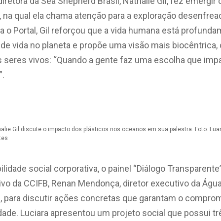
 diretora da Sea Shepherd Brasil, Nathalie Gil, fez emergi
 na qual ela chama atenção para a exploração desenfrea
ra o Portal, Gil reforçou que a vida humana está profund
de vida no planeta e propõe uma visão mais biocêntrica,
s seres vivos: “Quando a gente faz uma escolha que imp
”.
alie Gil discute o impacto dos plásticos nos oceanos em sua palestra. Foto: Lua
tes
idade social corporativa, o painel “Diálogo Transparente
ivo da CCIFB, Renan Mendonça, diretor executivo da Águas
B, para discutir ações concretas que garantam o comprom
de. Luciara apresentou um projeto social que possui tr