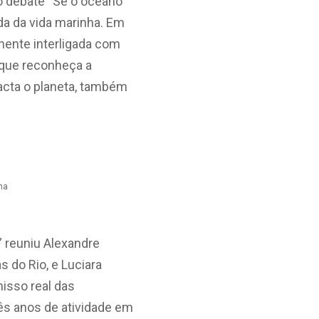
r o debate “Se o oceano
da da vida marinha. Em
amente interligada com
 que reconheça a
acta o planeta, também
na
” reuniu Alexandre
 do Rio, e Luciara
isso real das
ês anos de atividade em