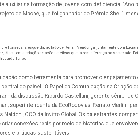
e auxiliar na formação de jovens com deficiência. “Ano 
rojeto de Macaé, que foi ganhador do Prêmio Shell”, men
ndre Fonseca, à esquerda, ao lado de Renan Mendonça, juntamente com Luciar
oz, discutem a criação de ações efetivas que fazem diferença na sociedade. Fot
 Eduarda Torres
nicação como ferramenta para promover o engajamento
a central do painel “O Papel da Comunicação na Criação 
param da discussão Ricardo Castellani, gerente sênior d
onari, superintendente da EcoRodovias, Renato Merlini, 
ís Naldoni, CCO da Invitro Global. Os palestrantes compar
 criar conexões reais por meio de histórias que envolve
ores e práticas sustentáveis.