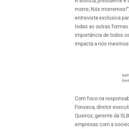
A ativista, presidente e
morre, Nós morremos!”,
entrevista exclusiva pa
todas as outras formas 
importância de todos o
impacta a nós mesmos
Nath
Ben
Com foco na responsabil
Fonseca, diretor execut
Queiroz, gerente da SL
empresas com a socieda