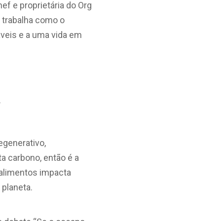
ef e proprietária do Org
e trabalha como o
áveis e a uma vida em
r
egenerativo,
ta carbono, então é a
alimentos impacta
 planeta.