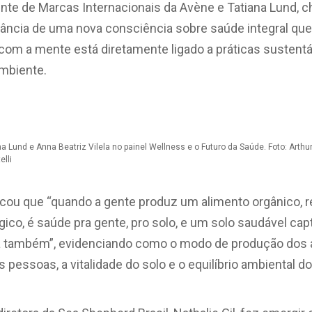
rente de Marcas Internacionais da Avène e Tatiana Lund, ch
tância de uma nova consciência sobre saúde integral qu
com a mente está diretamente ligado a práticas sustent
mbiente.
na Lund e Anna Beatriz Vilela no painel Wellness e o Futuro da Saúde. Foto: Arthu
elli
acou que “quando a gente produz um alimento orgânico, r
gico, é saúde pra gente, pro solo, e um solo saudável cap
a também”, evidenciando como o modo de produção dos 
 pessoas, a vitalidade do solo e o equilíbrio ambiental do