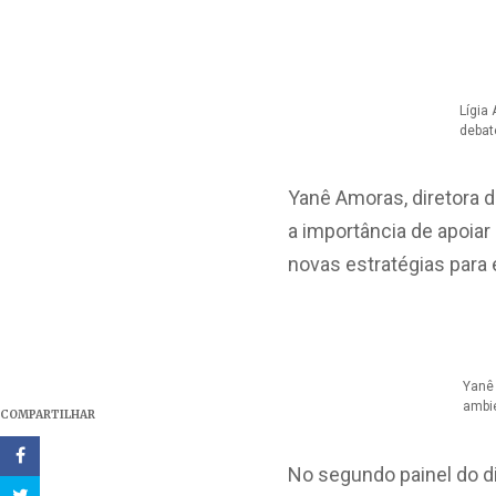
Lígia
debat
Yanê Amoras, diretora d
a importância de apoia
novas estratégias para 
Yanê 
ambie
COMPARTILHAR
No segundo painel do d