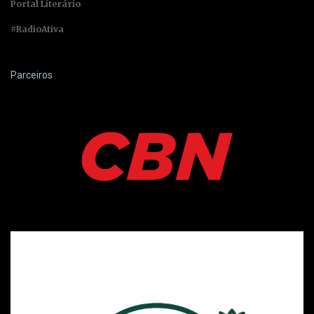
Portal Literário
#RadioAtiva
Parceiros