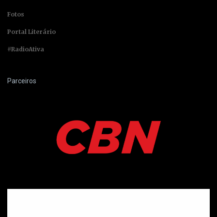
Fotos
Portal Literário
#RadioAtiva
Parceiros