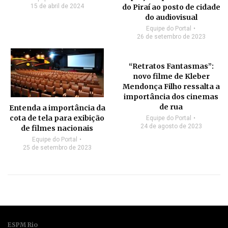
15 de abril de 2024
do Piraí ao posto de cidade
do audiovisual
Equipe do Portal
26 de setembro de 2023
“Retratos Fantasmas”:
novo filme de Kleber
Mendonça Filho ressalta a
importância dos cinemas
de rua
Entenda a importância da
cota de tela para exibição
Equipe do Portal
24 de agosto de 2023
de filmes nacionais
Equipe do Portal
25 de setembro de 2023
ESPM Rio