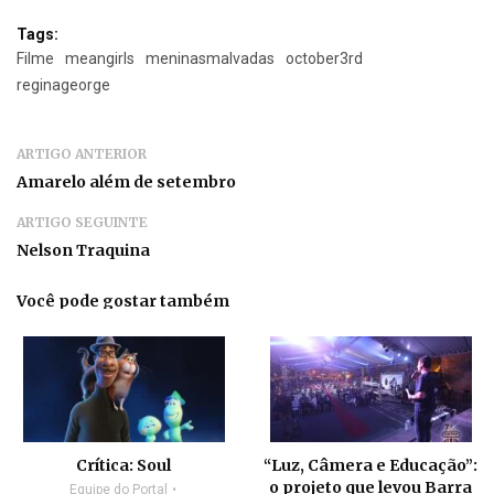
Tags:
Filme
meangirls
meninasmalvadas
october3rd
reginageorge
ARTIGO ANTERIOR
Amarelo além de setembro
ARTIGO SEGUINTE
Nelson Traquina
Você pode gostar também
Crítica: Soul
“Luz, Câmera e Educação”:
o projeto que levou Barra
Equipe do Portal