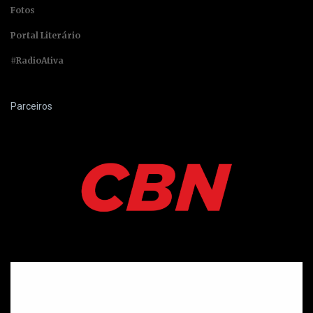
Fotos
Portal Literário
#RadioAtiva
Parceiros