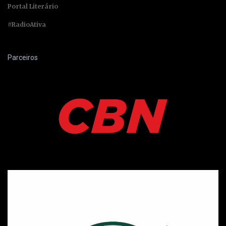
Portal Literário
#RadioAtiva
Parceiros