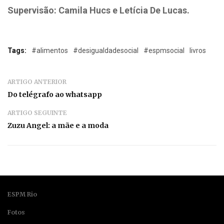
Supervisão: Camila Hucs e Letícia De Lucas.
Tags:
#alimentos
#desigualdadesocial
#espmsocial
livros
ARTIGO ANTERIOR
Do telégrafo ao whatsapp
ARTIGO SEGUINTE
Zuzu Angel: a mãe e a moda
ESPM Rio
Fotos