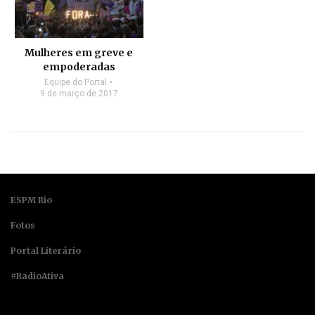
Mulheres em greve e
empoderadas
Equipe do Portal
9 de março de 2017
ESPM Rio
Fotos
Portal Literário
#RadioAtiva