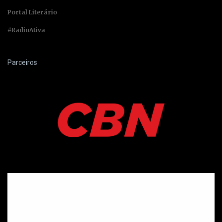
Portal Literário
#RadioAtiva
Parceiros