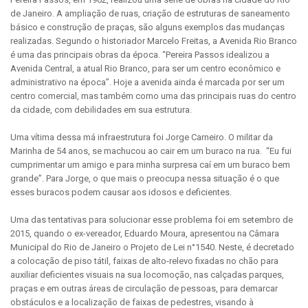
de Janeiro. A ampliação de ruas, criação de estruturas de saneamento
básico e construção de praças, são alguns exemplos das mudanças
realizadas. Segundo o historiador Marcelo Freitas, a Avenida Rio Branco
é uma das principais obras da época. “Pereira Passos idealizou a
Avenida Central, a atual Rio Branco, para ser um centro econômico e
administrativo na época”. Hoje a avenida ainda é marcada por ser um
centro comercial, mas também como uma das principais ruas do centro
da cidade, com debilidades em sua estrutura.
Uma vítima dessa má infraestrutura foi Jorge Carneiro. O militar da
Marinha de 54 anos, se machucou ao cair em um buraco na rua. “Eu fui
cumprimentar um amigo e para minha surpresa caí em um buraco bem
grande”. Para Jorge, o que mais o preocupa nessa situação é o que
esses buracos podem causar aos idosos e deficientes.
Uma das tentativas para solucionar esse problema foi em setembro de
2015, quando o ex-vereador, Eduardo Moura, apresentou na Câmara
Municipal do Rio de Janeiro o Projeto de Lei n°1540. Neste, é decretado
a colocação de piso tátil, faixas de alto-relevo fixadas no chão para
auxiliar deficientes visuais na sua locomoção, nas calçadas parques,
praças e em outras áreas de circulação de pessoas, para demarcar
obstáculos e a localização de faixas de pedestres, visando à