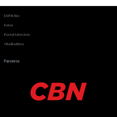
ESPM Rio
Fotos
Portal Literário
#RadioAtiva
Parceiros