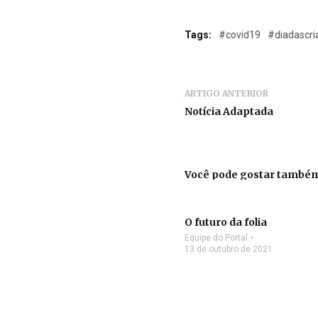
Tags:
#covid19
#diadascri
ARTIGO ANTERIOR
Notícia Adaptada
Você pode gostar també
O futuro da folia
Equipe do Portal
13 de outubro de 2021