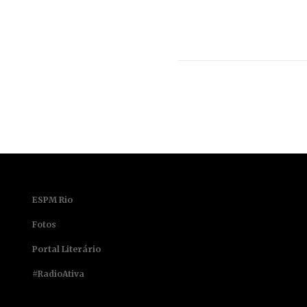
ESPM Rio
Fotos
Portal Literário
#RadioAtiva