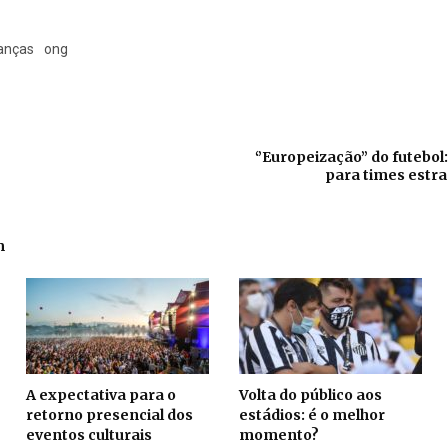
anças
ong
‘’Europeização’’ do futebol
para times estr
m
A expectativa para o
Volta do público aos
retorno presencial dos
estádios: é o melhor
eventos culturais
momento?