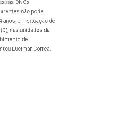
, essas ONGs
carentes não pode
24 anos, em situação de
 (9), nas unidades da
lhimento de
ntou Lucimar Correa,