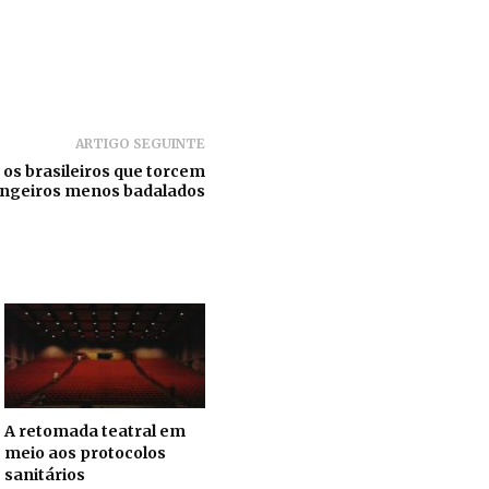
ARTIGO SEGUINTE
: os brasileiros que torcem
angeiros menos badalados
A retomada teatral em
meio aos protocolos
sanitários