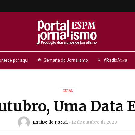
ntece por aqui
school
Semana do Jornalismo
mic
#RadioAtiva
GERAL
Outubro, Uma Data E
Equipe do Portal
12 de outubro de 2020