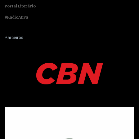
Portal Literário
#RadioAtiva
Parceiros