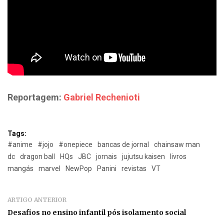
Reportagem:
Gabriel Rechenioti
Tags:
#anime
#jojo
#onepiece
bancas de jornal
chainsaw man
dc
dragon ball
HQs
JBC
jornais
jujutsu kaisen
livros
mangás
marvel
NewPop
Panini
revistas
VT
ARTIGO ANTERIOR
Desafios no ensino infantil pós isolamento social