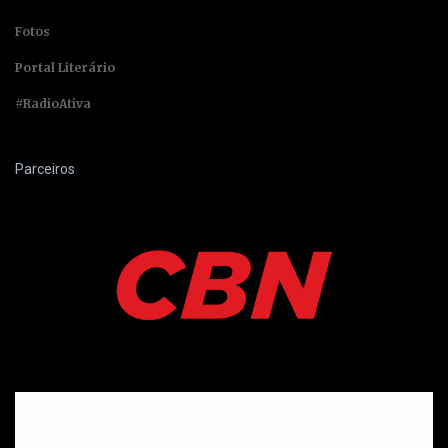
Fotos
Portal Literário
#RadioAtiva
Parceiros