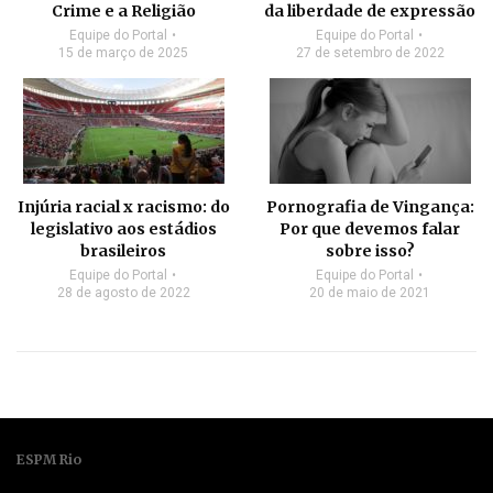
Crime e a Religião
da liberdade de expressão
Equipe do Portal
Equipe do Portal
15 de março de 2025
27 de setembro de 2022
Injúria racial x racismo: do
Pornografia de Vingança:
legislativo aos estádios
Por que devemos falar
brasileiros
sobre isso?
Equipe do Portal
Equipe do Portal
28 de agosto de 2022
20 de maio de 2021
ESPM Rio