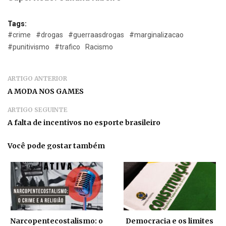
Tags:
#crime
#drogas
#guerraasdrogas
#marginalizacao
#punitivismo
#trafico
Racismo
ARTIGO ANTERIOR
A MODA NOS GAMES
ARTIGO SEGUINTE
A falta de incentivos no esporte brasileiro
Você pode gostar também
Narcopentecostalismo: o
Democracia e os limites