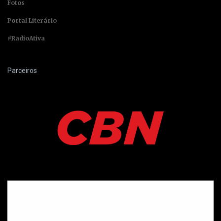
Fotos
Portal Literário
#RadioAtiva
Parceiros