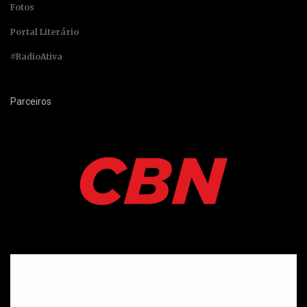
Fotos
Portal Literário
#RadioAtiva
Parceiros