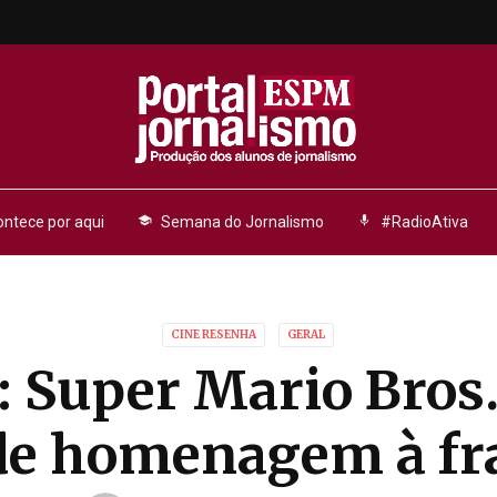
ntece por aqui
school
Semana do Jornalismo
mic
#RadioAtiva
CINE RESENHA
GERAL
a: Super Mario Bros
 de homenagem à fr