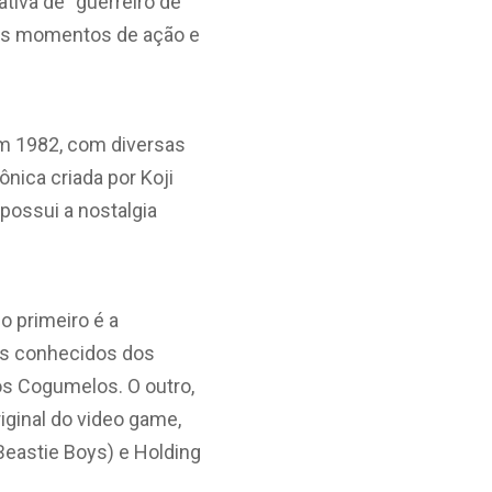
ativa de “guerreiro de
 nos momentos de ação e
em 1982, com diversas
nica criada por Koji
 possui a nostalgia
o primeiro é a
res conhecidos dos
os Cogumelos. O outro,
iginal do video game,
Beastie Boys) e Holding