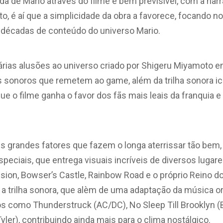
da de Mario através do filme é bem previsível, com a narr
to, é aí que a simplicidade da obra a favorece, focando
 décadas de conteúdo do universo Mario.
várias alusões ao universo criado por Shigeru Miyamoto 
s sonoros que remetem ao game, além da trilha sonora icô
que o filme ganha o favor dos fãs mais leais da franquia e
s grandes fatores que fazem o longa aterrissar tão bem, 
speciais, que entrega visuais incríveis de diversos luga
sion, Bowser’s Castle, Rainbow Road e o próprio Reino d
a trilha sonora, que alèm de uma adaptação da música or
os como Thunderstruck (AC/DC), No Sleep Till Brooklyn (
yler), contribuindo ainda mais para o clima nostálgico.