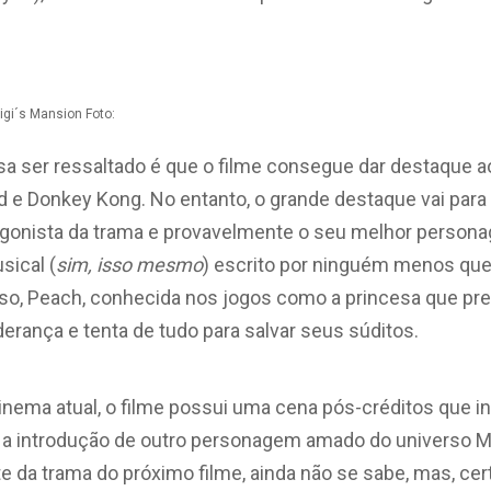
igi´s Mansion Foto:
a ser ressaltado é que o filme consegue dar destaque 
 e Donkey Kong. No entanto, o grande destaque vai para
agonista da trama e provavelmente o seu melhor person
ical (
sim, isso mesmo
) escrito por ninguém menos que 
sso, Peach, conhecida nos jogos como a princesa que pre
rança e tenta de tudo para salvar seus súditos.
ema atual, o filme possui uma cena pós-créditos que i
 a introdução de outro personagem amado do universo Ma
te da trama do próximo filme, ainda não se sabe, mas, ce