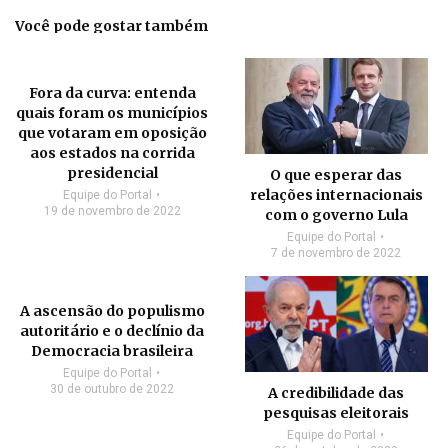
Você pode gostar também
Fora da curva: entenda
quais foram os municípios
que votaram em oposição
aos estados na corrida
presidencial
O que esperar das
relações internacionais
Equipe do Portal
19 de novembro de 2022
com o governo Lula
Equipe do Portal
7 de novembro de 2022
A ascensão do populismo
autoritário e o declínio da
Democracia brasileira
Equipe do Portal
30 de outubro de 2022
A credibilidade das
pesquisas eleitorais
Equipe do Portal