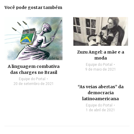
Você pode gostar também
Zuzu Angel: a mãe e a
moda
Equipe do Portal
A linguagem combativa
9 de maio de 2021
das charges no Brasil
Equipe do Portal
20 de setembro de 2021
“As veias abertas” da
democracia
latinoamericana
Equipe do Portal
1 de abril de 2021