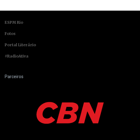
ESPM Rio
Fotos
Portal Literário
#RadioAtiva
Parceiros