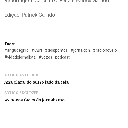
Reportagem: Carolina Oliveira e Patrick Garrido
Edição: Patrick Garrido
Tags:
#angudegrilo
#CBN
#doispontos
#jornalcbn
#radionovelo
#vidadejornalista
#vozes
podcast
ARTIGO ANTERIOR
Ana Clara: do outro lado da tela
ARTIGO SEGUINTE
As novas faces do jornalismo