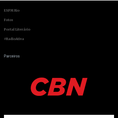
ESPM Rio
Fotos
Portal Literário
#RadioAtiva
Parceiros