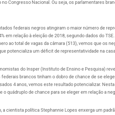
o no Congresso Nacional. Ou seja, os parlamentares br
tados federais negros atingiram o maior número de repre
% em relação à eleição de 2018, segundo dados do TSE
ro ao total de vagas da câmara (513), vemos que os n
ue potencializa um déficit de representatividade na casa 
onomistas do Insper (Instituto de Ensino e Pesquisa) re
 federais brancos tinham o dobro de chance de se eleg
sados 4 anos, vemos este resultado potencializar. Nesta
o quádruplo de chance para se eleger em relação a neg
o, a cientista política Stephannie Lopes enxerga um padr