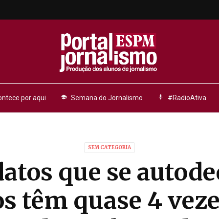
ntece por aqui
school
Semana do Jornalismo
mic
#RadioAtiva
SEM CATEGORIA
atos que se autod
s têm quase 4 vez