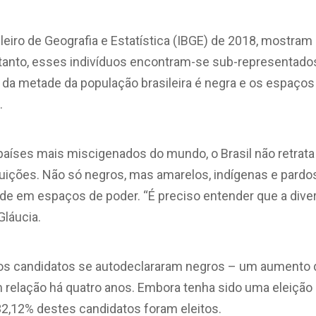
ileiro de Geografia e Estatística (IBGE) de 2018, mostra
tretanto, esses indivíduos encontram-se sub-representad
is da metade da população brasileira é negra e os espaço
.
íses mais miscigenados do mundo, o Brasil não retrata
tuições. Não só negros, mas amarelos, indígenas e par
ade em espaços de poder. “É preciso entender que a dive
Gláucia.
os candidatos se autodeclararam negros – um aumento d
 relação há quatro anos. Embora tenha sido uma eleição
32,12% destes candidatos foram eleitos.