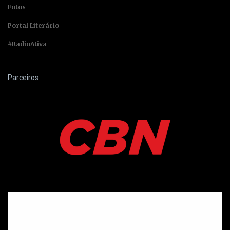
Fotos
Portal Literário
#RadioAtiva
Parceiros