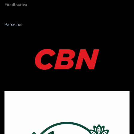
#RadioAtiva
Parceiros