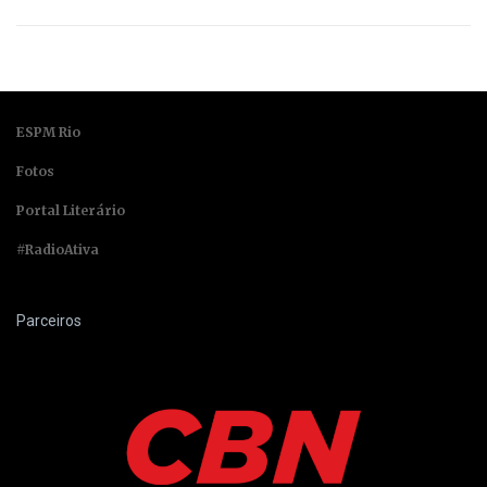
ESPM Rio
Fotos
Portal Literário
#RadioAtiva
Parceiros