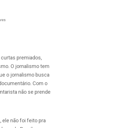
ares
u curtas premiados,
ismo. O jornalismo tem
ue o jornalismo busca
o documentário. Com o
tarista não se prende
le não foi feito pra