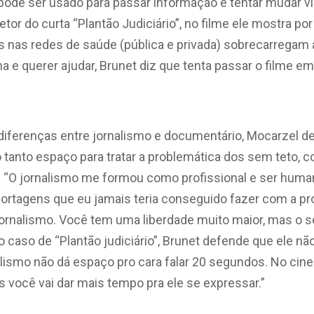
ode ser usado para passar informação e tentar mudar vid
retor do curta “Plantão Judiciário”, no filme ele mostra por
nas redes de saúde (pública e privada) sobrecarregam a 
 e querer ajudar, Brunet diz que tenta passar o filme em
 diferenças entre jornalismo e documentário, Mocarzel 
do tanto espaço para tratar a problemática dos sem teto, c
 “O jornalismo me formou como profissional e ser huma
portagens que eu jamais teria conseguido fazer com a p
jornalismo. Você tem uma liberdade muito maior, mas o s
No caso de “Plantão judiciário”, Brunet defende que ele nã
alismo não dá espaço pro cara falar 20 segundos. No ci
as você vai dar mais tempo pra ele se expressar.”