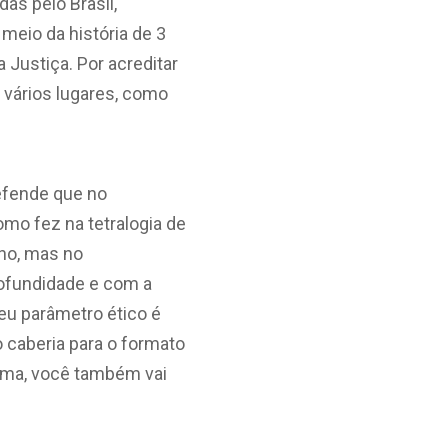
as pelo Brasil,
 meio da história de 3
Justiça. Por acreditar
 vários lugares, como
defende que no
omo fez na tetralogia de
no, mas no
rofundidade e com a
eu parâmetro ético é
o caberia para o formato
nema, você também vai