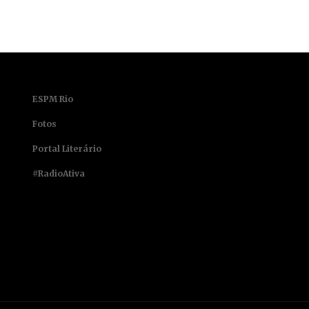
ESPM Rio
Fotos
Portal Literário
#RadioAtiva