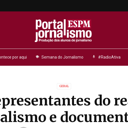
ntece por aqui
school
Semana do Jornalismo
mic
#RadioAtiva
GERAL
presentantes do re
nalismo e document