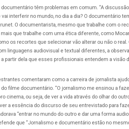
 e documentário têm problemas em comum. “A discussão 
 vai interferir no mundo, no dia a dia? O documentário 
Brunet. O documentarista, mesmo que trabalhe com o re
or mais que trabalhe com uma ética diferente, como Moca
mo os recortes que selecionar vão alterar ou não o real
 linguagens audiovisual e textual diferentes, a observ
 a partir dela que esses profissionais entendem a visão
palestrantes comentaram como a carreira de jornalista aju
 do filme documentário. “O jornalismo me ensinou a faze
pro cinema, ou seja, de ver a vida através do olhar do out
er a essência do discurso de seu entrevistado para faz
dorava “entrar no mundo do outro e dar uma forma audiov
defende que “Jornalismo e documentário estão no mesm