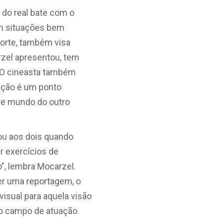
do real bate com o
tem situações bem
corte, também visa
rzel apresentou, tem
. O cineasta também
ação é um ponto
 de mundo do outro
dou aos dois quando
r exercícios de
ro”, lembra Mocarzel.
er uma reportagem, o
isual para aquela visão
o campo de atuação.