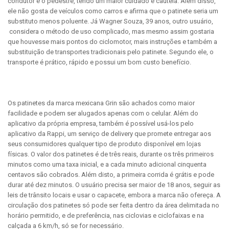
condutor e o pedestre, tendo um maior cuidado e cautela. Além disso,
ele não gosta de veículos como carros e afirma que o patinete seria um
substituto menos poluente. Já Wagner Souza, 39 anos, outro usuário,
considera o método de uso complicado, mas mesmo assim gostaria
que houvesse mais pontos do ciclomotor, mais instruções e também a
substituição de transportes tradicionais pelo patinete. Segundo ele, o
transporte é prático, rápido e possui um bom custo benefício.
Os patinetes da marca mexicana Grin são achados como maior
facilidade e podem ser alugados apenas com o celular. Além do
aplicativo da própria empresa, também é possível usá-los pelo
aplicativo da Rappi, um serviço de delivery que promete entregar aos
seus consumidores qualquer tipo de produto disponível em lojas
físicas. O valor dos patinetes é de três reais, durante os três primeiros
minutos como uma taxa inicial, e a cada minuto adicional cinquenta
centavos são cobrados. Além disto, a primeira corrida é grátis e pode
durar até dez minutos. O usuário precisa ser maior de 18 anos, seguir as
leis de trânsito locais e usar o capacete, embora a marca não ofereça. A
circulação dos patinetes só pode ser feita dentro da área delimitada no
horário permitido, e de preferência, nas ciclovias e ciclofaixas e na
calçada a 6 km/h, só se for necessário.