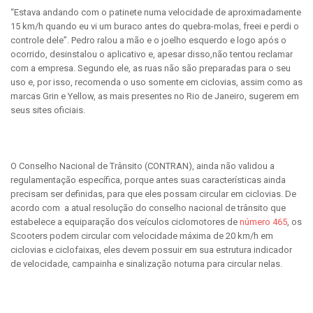
“Estava andando com o patinete numa velocidade de aproximadamente
15 km/h quando eu vi um buraco antes do quebra-molas, freei e perdi o
controle dele”. Pedro ralou a mão e o joelho esquerdo e logo após o
ocorrido, desinstalou o aplicativo e, apesar disso,não tentou reclamar
com a empresa. Segundo ele, as ruas não são preparadas para o seu
uso e, por isso, recomenda o uso somente em ciclovias, assim como as
marcas Grin e Yellow, as mais presentes no Rio de Janeiro, sugerem em
seus sites oficiais.
O Conselho Nacional de Trânsito (CONTRAN), ainda não validou a
regulamentação específica, porque antes suas características ainda
precisam ser definidas, para que eles possam circular em ciclovias. De
acordo com a atual resolução do conselho nacional de trânsito que
estabelece a equiparação dos veículos ciclomotores de
número 465
, os
Scooters podem circular com velocidade máxima de 20 km/h em
ciclovias e ciclofaixas, eles devem possuir em sua estrutura indicador
de velocidade, campainha e sinalização noturna para circular nelas.