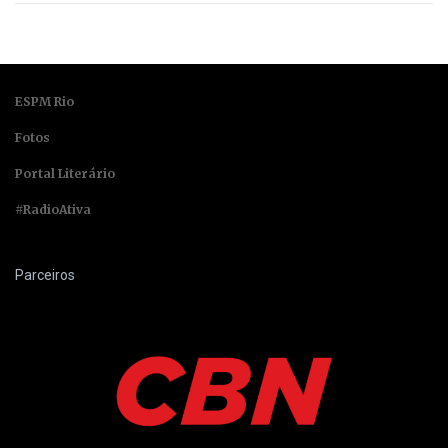
ESPM Rio
Fotos
Portal Literário
#RadioAtiva
Parceiros