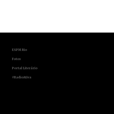
ESPM Rio
Fotos
Portal Literário
#RadioAtiva