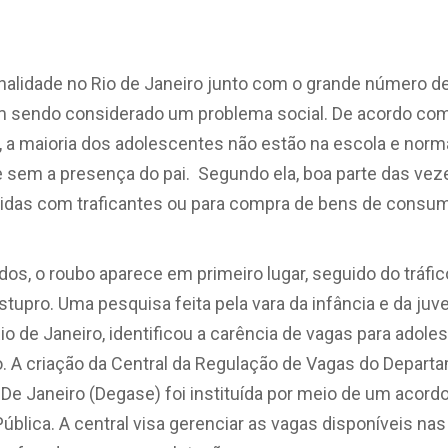
nalidade no Rio de Janeiro junto com o grande número de
m sendo considerado um problema social. De acordo com
i, a maioria dos adolescentes não estão na escola e no
 sem a presença do pai. Segundo ela, boa parte das veze
vidas com traficantes ou para compra de bens de consu
os, o roubo aparece em primeiro lugar, seguido do tráfic
estupro. Uma pesquisa feita pela vara da infância e da ju
Rio de Janeiro, identificou a carência de vagas para ado
. A criação da Central da Regulação de Vagas do Depart
De Janeiro (Degase) foi instituída por meio de um acordo
Pública. A central visa gerenciar as vagas disponíveis n