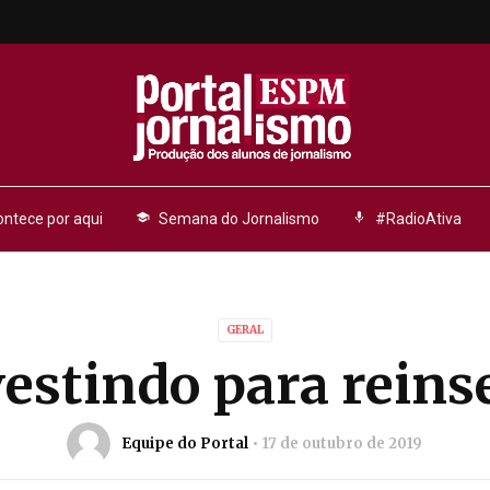
ntece por aqui
school
Semana do Jornalismo
mic
#RadioAtiva
GERAL
estindo para reins
Equipe do Portal
17 de outubro de 2019