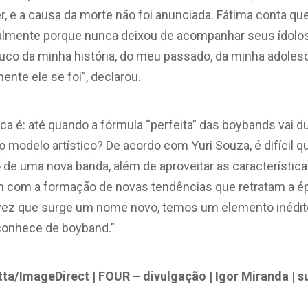
er, e a causa da morte não foi anunciada. Fátima conta qu
almente porque nunca deixou de acompanhar seus ídolo
uco da minha história, do meu passado, da minha adolescê
ente ele se foi”, declarou.
ica é: até quando a fórmula “perfeita” das boybands vai d
 modelo artístico? De acordo com Yuri Souza, é difícil q
 de uma nova banda, além de aproveitar as característi
 com a formação de novas tendências que retratam a ép
a vez que surge um nome novo, temos um elemento inédit
conhece de boyband.”
ta/ImageDirect | FOUR – divulgação | Igor Miranda | 