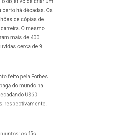
o objetivo de criar um
á certo há décadas. Os
lhões de cópias de
 carreira. O mesmo
aram mais de 400
uvidas cerca de 9
o feito pela Forbes
m paga do mundo na
arrecadando U$60
es, respectivamente,
njuntos: os fãs.