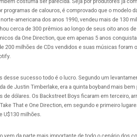
ambém costuma ser parecida. Seja por produtores já com 
por programas de calouros, é comprovado que o modelo d
 norte-americana dos anos 1990, vendeu mais de 130 mi
hou cerca de 300 prêmios ao longo de seus oito anos de
nicos da One Direction, que em apenas 5 anos conquist
e 200 milhões de CDs vendidos e suas músicas foram o
tify.
 desse sucesso todo é o lucro. Segundo um levantament
nda de Justin Timberlake, era a quinta boyband mais be
s de dólares. Os Backstreet Boys ficaram em terceiro, 
 Take That e One Direction, em segundo e primeiro lugar
 e U$130 milhões.
o vem da parte mais importante de todo o cenário dos co