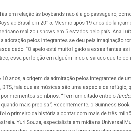
s fãs em relação às boybands não é algo passageiro, com
Boys ao Brasil em 2015. Mesmo após 19 anos do lançame
ericano realizou shows em 5 estados pelo país. Ana Luíza
 a adoração pelos integrantes se deu pela imaginação ro
esde cedo. “
O apelo está muito ligado a essas fantasias 
ico, essa perfeição em alguém lindo e sarado que te com
 18 anos, a origem da admiração pelos integrantes de um
o, BTS, fala que as músicas são uma espécie de refúgio,
 por momentos sombrios. “
Tem um ditado entre o
fand
quando mais precisa
”.
Recentemente, o Guinness Book 
foi
o primeiro da história a contar com mais de três mil
streia. Yuri Souza, especialista em mídia na Universal Mu
sucesso dos jovens coreanos e a forma que eles conse