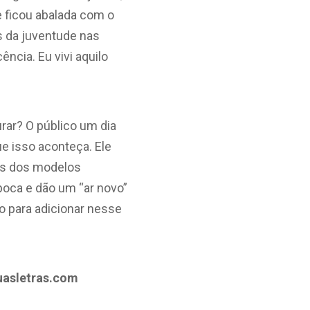
e ficou abalada com o
s da juventude nas
ncia. Eu vivi aquilo
urar? O público um dia
ue isso aconteça. Ele
cas dos modelos
oca e dão um “ar novo”
o para adicionar nesse
suasletras.com