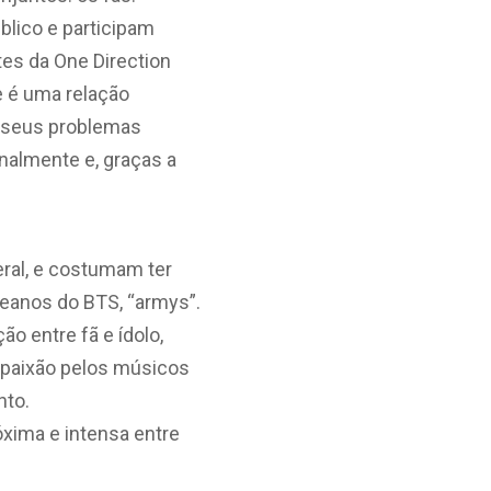
lico e participam
es da One Direction
e é uma relação
m seus problemas
almente e, graças a
eral, e costumam ter
reanos do BTS, “armys”.
o entre fã e ídolo,
 paixão pelos músicos
nto.
xima e intensa entre