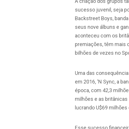
A criação dos grupos t
sucesso juvenil, seja 
Backstreet Boys, banda
seus nove álbuns e gan
aconteceu com os britâ
premiações, têm mais d
bilhões de vezes no Spo
Uma das consequências
em 2016, ‘N Sync, a ba
época, com 42,3 milhõe
milhões e as britânicas
lucrando U$69 milhões
Esse sucesso financeir