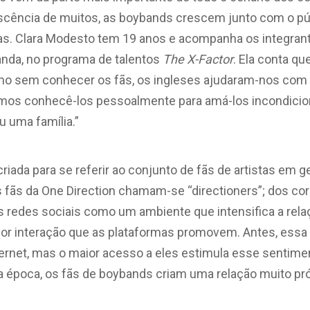
scência de muitos, as boybands crescem junto com o púb
as. Clara Modesto tem 19 anos e acompanha os integrant
nda, no programa de talentos
The X-Factor
. Ela conta qu
smo sem conhecer os fãs, os ingleses ajudaram-nos co
mos conhecê-los pessoalmente para amá-los incondicion
u uma família.”
riada para se referir ao conjunto de fãs de artistas em g
 fãs da One Direction chamam-se “directioners”; dos co
redes sociais como um ambiente que intensifica a relaçã
ior interação que as plataformas promovem. Antes, essa
internet, mas o maior acesso a eles estimula esse sentime
época, os fãs de boybands criam uma relação muito pró