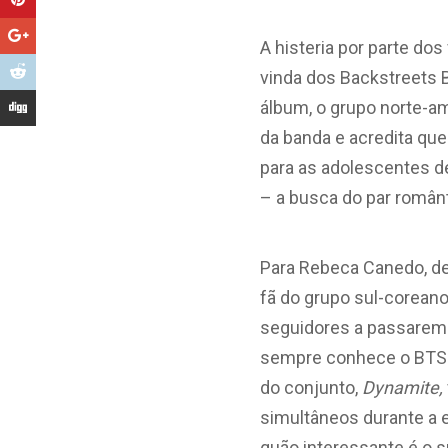
A histeria por parte do
vinda dos Backstreets 
álbum, o grupo norte-am
da banda e acredita que
para as adolescentes d
– a busca do par românt
Para Rebeca Canedo, de
fã do grupo sul-corean
seguidores
a passarem
sempre conhece o BTS 
do conjunto,
Dynamite,
simultâneos durante a e
quão interessante é o 