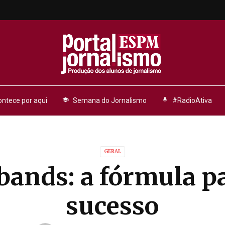
ntece por aqui
school
Semana do Jornalismo
mic
#RadioAtiva
GERAL
bands: a fórmula pa
sucesso