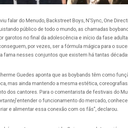
viu falar do Menudo, Backstreet Boys, N’Sync, One Direc
uistando público de todo o mundo, as chamadas boyban
garotos no final da adolescência e início da fase adult
onseguem, por vezes, ser a fórmula mágica para o sucess
ta fama nesses conjuntos que existem há tantas década
Guilherme Guedes aponta que as boybands têm como funç
ca, mas ainda mantendo a mesma estética, coreografias, 
dos cantores. Para o comentarista de festivais do Mul
rtante]
entender o funcionamento do mercado, conhecer
riar e alimentar essa conexão com os fãs”, declarou.