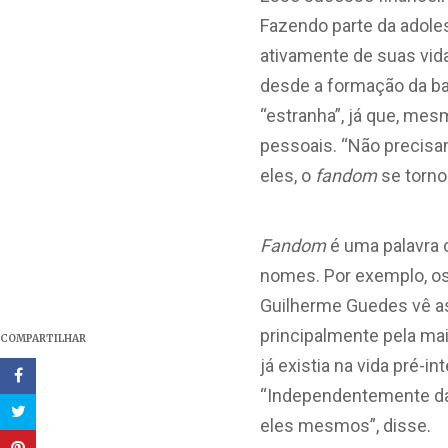
Fazendo parte da adole
ativamente de suas vid
desde a formação da ba
“estranha”, já que, me
pessoais. “
Não precisa
eles, o
fandom
se torno
Fandom
é uma palavra c
nomes. Por exemplo, os
Guilherme Guedes vê as 
principalmente pela ma
COMPARTILHAR
já existia na vida pré-
“
Independentemente da 
eles mesmos”, disse.