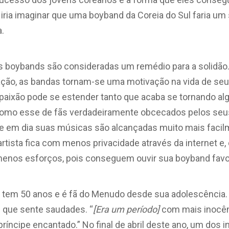
iria imaginar que uma boyband da Coreia do Sul faria u
a.
as boybands são consideradas um remédio para a solidã
ão, as bandas tornam-se uma motivação na vida de seus
paixão pode se estender tanto que acaba se tornando alg
omo esse de fãs verdadeiramente obcecados pelos seus 
oje em dia suas músicas são alcançadas muito mais fac
artista fica com menos privacidade através da internet e,
nos esforços, pois conseguem ouvir sua boyband favori
a tem 50 anos e é fã do Menudo desde sua adolescência. 
e que sente saudades. “
[Era um período]
com mais inocênc
príncipe encantado.” No final de abril deste ano, um dos 