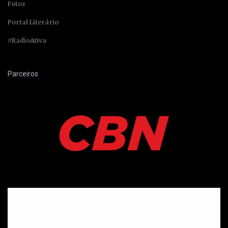
Fotos
Portal Literário
#RadioAtiva
Parceiros